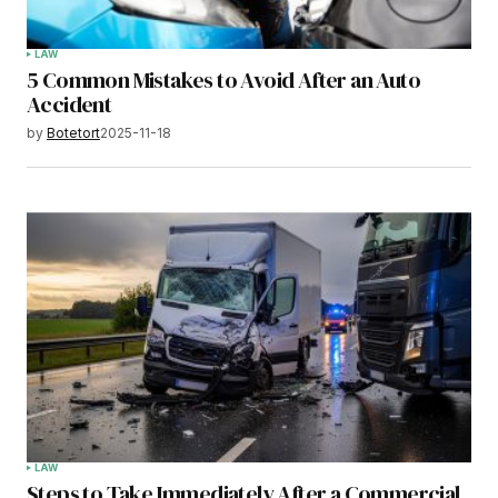
LAW
5 Common Mistakes to Avoid After an Auto
Accident
by
Botetort
2025-11-18
LAW
Steps to Take Immediately After a Commercial