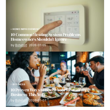
HOME IMPROVEMENT
10 Common Heating System Problems
Homeowners Shouldn’t Ignore
by
Botetort
2026-01-05
BUSINESS
10 Proven Ways to Boost Your Restaurant
Business This Year
by
Botetort
2026-01-07