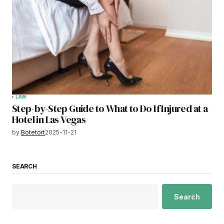
LAW
Step-by-Step Guide to What to Do If Injured at a
Hotel in Las Vegas
by
Botetort
2025-11-21
SEARCH
Search